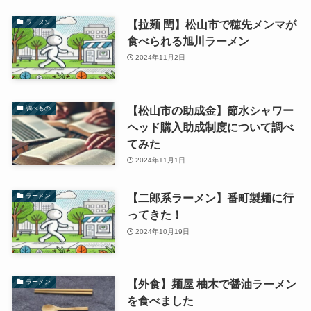
【拉麺 閏】松山市で穂先メンマが
ラーメン
食べられる旭川ラーメン
2024年11月2日
【松山市の助成金】節水シャワー
調べもの
ヘッド購入助成制度について調べ
てみた
2024年11月1日
【二郎系ラーメン】番町製麺に行
ラーメン
ってきた！
2024年10月19日
【外食】麺屋 柚木で醤油ラーメン
ラーメン
を食べました